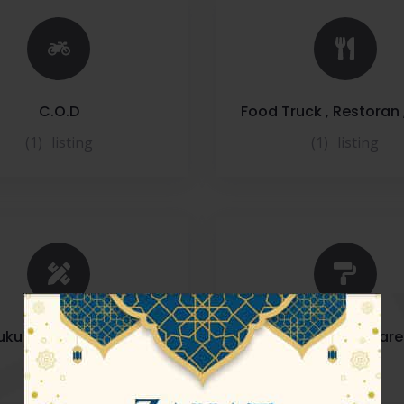
C.O.D
Food Truck , Restoran 
(1)
listing
(1)
listing
ku , Alat Tulis , Fatostat
Kedai Hardware
(0)
listings
(0)
listings