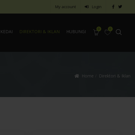
My account
Login
0
0
KEDAI
DIREKTORI & IKLAN
HUBUNGI
Home
Direktori & Iklan