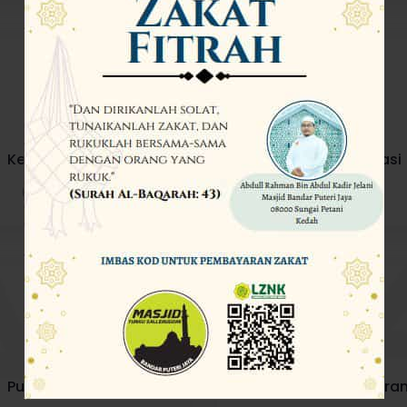
Kedai Perabut
Klinik , Farmasi
(0)
listings
(0)
listings
Pusat Jagaan
Pusat Pengajian Quran