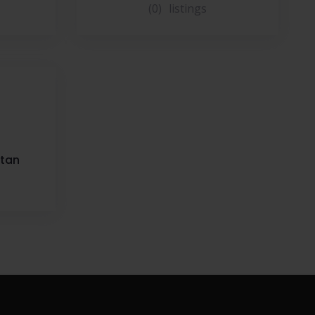
(0)
listings
atan