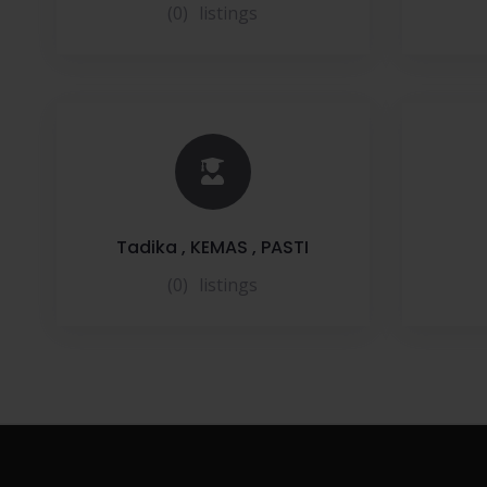
(0)
listings
Tadika , KEMAS , PASTI
(0)
listings