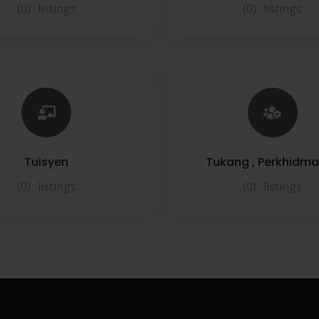
(0)
listings
(0)
listings
Tuisyen
Tukang , Perkhidm
(0)
listings
(0)
listings